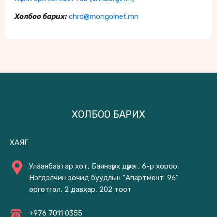
Холбоо
барих:
chrd@mongolnet.mn
ХОЛБОО БАРИХ
ХАЯГ
Улаанбаатар хот, Баянзүрх дүүрэг, 6-р хороо,
Нэгдэлчин зочид буудлын “Апартмент-96”
өргөтгөл, 2 давхар, 202 тоот
+976 7011 0355