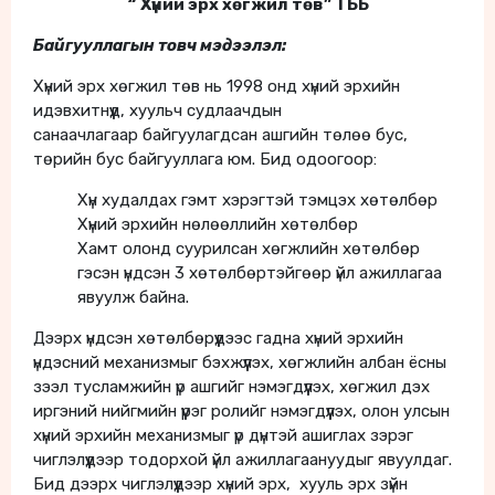
“
Хүний эрх хөгжил төв
” ТББ
Байгууллагын товч мэдээлэл:
Хүний эрх хөгжил төв нь 1998 онд хүний эрхийн
идэвхитнүүд, хуульч судлаачдын
санаачлагаар байгуулагдсан ашгийн төлөө бус,
төрийн бус байгууллага юм. Бид одоогоор:
Хүн худалдах гэмт хэрэгтэй тэмцэх хөтөлбөр
Хүний эрхийн нөлөөллийн хөтөлбөр
Хамт олонд суурилсан хөгжлийн хөтөлбөр
гэсэн үндсэн 3 хөтөлбөртэйгөөр үйл ажиллагаа
явуулж байна.
Дээрх үндсэн хөтөлбөрүүдээс гадна хүний эрхийн
үндэсний механизмыг бэхжүүлэх, хөгжлийн албан ёсны
зээл тусламжийн үр ашгийг нэмэгдүүлэх, хөгжил дэх
иргэний нийгмийн үүрэг ролийг нэмэгдүүлэх, олон улсын
хүний эрхийн механизмыг үр дүнтэй ашиглах зэрэг
чиглэлүүдээр тодорхой үйл ажиллагаануудыг явуулдаг.
Бид дээрх чиглэлүүдээр хүний эрх, хууль эрх зүйн