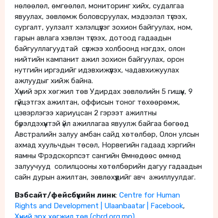
нөлөөлөл, өмгөөлөл, мониторинг хийх, судалгаа
явуулах, зөвлөмж боловсруулах, мэдээлэл түгээх,
сургалт, уулзалт хэлэлцүүлэг зохион байгуулах, ном,
гарын авлага хэвлэн түгээх, дотоод гадаадын
байгууллагуудтай сүлжээ холбоонд нэгдэх, олон
нийтийн кампанит ажил зохион байгуулах, орон
нутгийн иргэдийг идэвхижүүлэх, чадавхижуулах
ажлуудыг хийж байна.
Хүний эрх хөгжил төв Удирдах зөвлөлийн 5 гишүүн, 9
гүйцэтгэх ажилтан, оффисын тоног төхөөрөмж,
цэвэрлэгээ хариуцсан 2 гэрээт ажилтны
бүрэлдэхүүнтэй үйл ажиллагаа явуулж байгаа бөгөөд
Австралийн залуу амбан сайд хөтөлбөр, Олон улсын
ахмад хуульчдын төсөл, Норвегийн гадаад хэргийн
яамны Фрэдскорпсэт сангийн Өмнөдөөс өмнөд
залуучууд солилцооны хөтөлбөрийн дагуу гадаадын
сайн дурын ажилтан, зөвлөхүүдийг авч ажиллуулдаг.
Вэбсайт
/
фейсбүүкийн линк
:
Centre for Human
Rights and Development | Ulaanbaatar | Facebook
,
Хүний эрх хөгжил төв (chrd.org.mn)