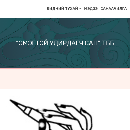
БИДНИЙ ТУХАЙ
МЭДЭЭ
САНААЧИЛГА
“ЭМЭГТЭЙ УДИРДАГЧ САН” ТББ