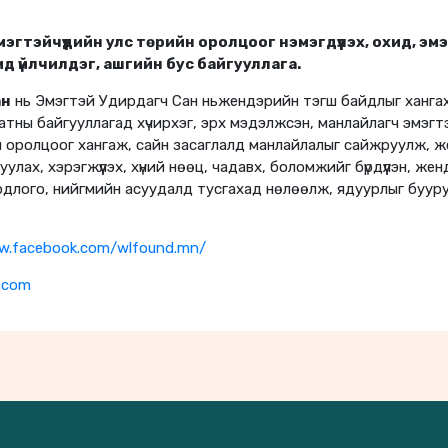
эгтэйчүүдийн улс төрийн оролцоог нэмэгдүүлэх, охид, эм
д үйлчилдэг, ашгийн бус байгууллага.
ан
нь Эмэгтэй Удирдагч Сан ньжендэрийн тэгш байдлыг хангаха
атны байгууллагад хүчирхэг, эрх мэдэлжсэн, манлайлагч эмэгтэ
гш оролцоог хангаж, сайн засаглалд манлайлалыг сайжруулж, 
улах, хэрэгжүүлэх, хүний нөөц, чадавх, боломжийг бүрдүүлэн, 
бодлого, нийгмийн асуудалд тусгахад нөлөөлж, ядуурлыг буур
w.facebook.com/wlfound.mn/
.com