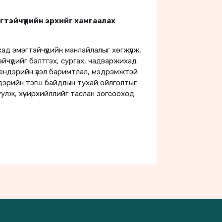
эгтэйчүүдийн эрхийг хамгаалах
д эмэгтэйчүүдийн манлайлалыг хөгжүүлж,
йчүүдийг бэлтгэх, сургах, чадваржихад
жендэрийн үзэл баримтлал, мэдрэмжтэй
жендэрийн тэгш байдлын тухай ойлголтыг
уулж, хүчирхийллийг таслан зогсооход