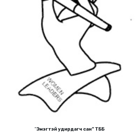
“
Эмэгтэй удирдагч сан” ТББ