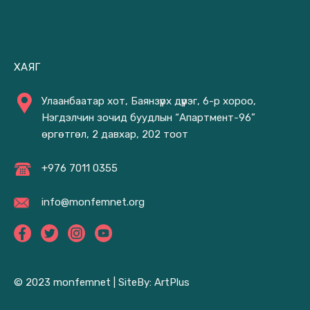
ХАЯГ
Улаанбаатар хот, Баянзүрх дүүрэг, 6-р хороо,
Нэгдэлчин зочид буудлын “Апартмент-96”
өргөтгөл, 2 давхар, 202 тоот
+976 7011 0355
info@monfemnet.org
© 2023 monfemnet |
SiteBy: ArtPlus