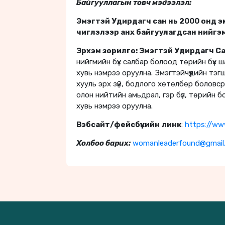
Байгууллагын товч мэдээлэл:
Эмэгтэй Удирдагч сан нь 2000 онд эм
чиглэлээр анх байгуулагдсан нийгэм
Эрхэм зорилго: Эмэгтэй Удирдагч С
нийгмийн бүх салбар болоод төрийн бүх ш
хувь нэмрээ оруулна. Эмэгтэйчүүдийн тэ
хууль эрх зүй, бодлого хөтөлбөр боловсру
олон нийтийн амьдрал, гэр бүл, төрийн 
хувь нэмрээ оруулна.
Вэбсайт
/
фейсбүүкийн
линк
:
https://ww
Холбоо
барих:
womanleaderfound@gmail