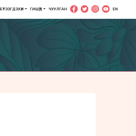
БҮТЭЭГДЭХҮҮН
ГИШҮҮД
ЧУУЛГАН
EN