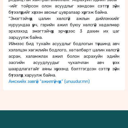
-ийг тойрсон олон асуудлыг хөндсөн сэтгүүл зүйн
бүтээлүүдийг хүлээн авсныг цувралаар хүргэж байна.
“Эмэгтэйчүүд цалин хөлсгүй ажлын дийлэнхийг
нуруундаа үүрч, гэрийн ажил буюу хөлсгүй хөдөлмөр
эрхлэхэд эмэгтэйчүүд эрчүүдээс 3 дахин их цаг
зарцуулж байна.
Иймээс бид тухайн асуудлыг бодлогын түвшинд авч
хэлэлцэн хөгжлийн бодлого, хөтөлбөрт цалин хөлсгүй
асран, халамжлах ажил болон асрахуйн эдийн
засгийн асуудлуудыг чухалчлан авч үзэх
шаардлагатайг аяны хүрээнд бэлтгэгдсэн сэтгүүл зүйн
бүтээлүүд харуулж байна.
Амсхийх завгүй “ажилгүйчүүд” (unuudur.mn)