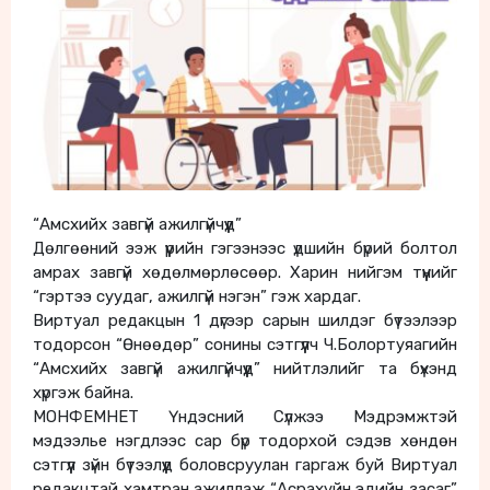
“Амсхийх завгүй ажилгүйчүүд”
Дөлгөөний ээж үүрийн гэгээнээс үдшийн бүрий болтол
амрах завгүй хөдөлмөрлөсөөр. Харин нийгэм түүнийг
“гэртээ суудаг, ажилгүй нэгэн” гэж хардаг.
Виртуал редакцын 1 дүгээр сарын шилдэг бүтээлээр
тодорсон “Өнөөдөр” сонины сэтгүүлч Ч.Болортуяагийн
“Амсхийх завгүй ажилгүйчүүд” нийтлэлийг та бүхэнд
хүргэж байна.
МОНФЕМНЕТ Үндэсний Сүлжээ Мэдрэмжтэй
мэдээлье нэгдлээс сар бүр тодорхой сэдэв хөндөн
сэтгүүл зүйн бүтээлүүд боловсруулан гаргаж буй Виртуал
редакцтай хамтран ажиллаж “Асрахуйн эдийн засаг”