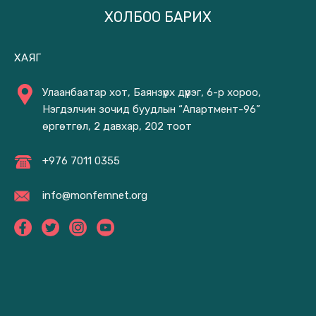
ХОЛБОО БАРИХ
ХАЯГ
Улаанбаатар хот, Баянзүрх дүүрэг, 6-р хороо,
Нэгдэлчин зочид буудлын “Апартмент-96”
өргөтгөл, 2 давхар, 202 тоот
+976 7011 0355
info@monfemnet.org