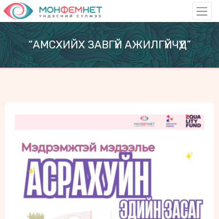
“АМСХИЙХ ЗАВГҮЙ АЖИЛГҮЙЧҮҮД”