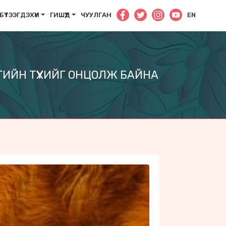
БҮТЭЭГДЭХҮҮН
ГИШҮҮД
ЧУУЛГАН
EN
ИЙН ТҮҮХИЙГ ОНЦОЛЖ БАЙНА