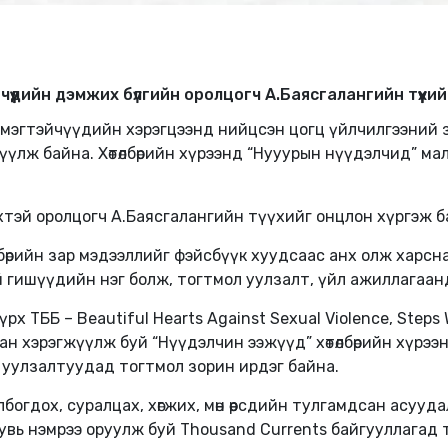
чүүдийн дэмжих бүлгийн оролцогч А.Баясгалангийн түүхи
эмэгтэйчүүдийн хэрэгцээнд нийцсэн цогц үйлчилгээний 
гжүүлж байна. Хөтөлбөрийн хүрээнд “Нууурын нүүдэлчид” 
тэй оролцогч А.Баясгалангийн түүхийг онцлон хүргэж б
лбөрийн зар мэдээллийг фэйсбүүк хуудсаас анх олж харс
тэй гишүүдийн нэг болж, тогтмол уулзалт, үйл ажиллагаа
рх ТББ – Beautiful Hearts Against Sexual Violence, Steps
н хэрэгжүүлж буй “Нүүдэлчин ээжүүд” хөтөлбөрийн хүрээнд 
 уулзалтуудад тогтмол зорин ирдэг байна.
огдох, суралцах, хөгжих, мөн өөрсдийн тулгамдсан асууд
увь нэмрээ оруулж буй Thousand Currents байгууллагад 