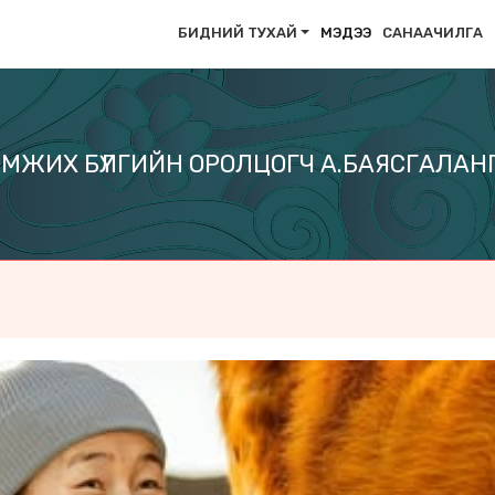
БИДНИЙ ТУХАЙ
МЭДЭЭ
САНААЧИЛГА
ЭМЖИХ БҮЛГИЙН ОРОЛЦОГЧ А.БАЯСГАЛАНГ