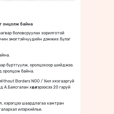
йг онцолж байна
загвар боловсруулах зорилготой
малчин эмэгтэйчүүдийн дэмжих бүлэг
айна.
наар бүртгүүлж, оролцохоор шийджээ.
нд оролцож байна.
 Without Borders NGO / Хил хязгааргүй
А.Баясгалан хөдөө гэрээсээ 20 гаруй
ал, хэрэгцээ шаардлагаа хамтран
талархал илэрхийлье.