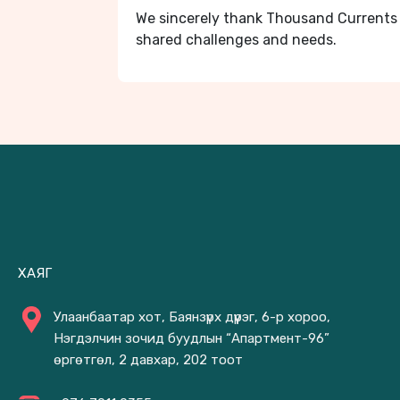
We sincerely thank Thousand Currents f
shared challenges and needs.
ХАЯГ
Улаанбаатар хот, Баянзүрх дүүрэг, 6-р хороо,
Нэгдэлчин зочид буудлын “Апартмент-96”
өргөтгөл, 2 давхар, 202 тоот