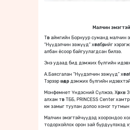
Малчин эмэгтэй
Төв аймгийн Борнуур суманд малчин 
“Нүүдэлчин ээжүүд” хөтөлбөрийг хэрэ
албан ёсоор байгуулагдсан билээ.
Энэ удаад бид дэмжих бүлгийн идэвх
А.Баясгалан “Нүүдэлчин ээжүүд” хөтө
Тэрээр өнөөдөр дэмжих бүлгийн идэвх
Монфемнет Үндэсний Сүлжээ, Хөөрхөн Зү
алхам төв ТББ, PRINCESS Center хамтра
км замыг туулан долоо хоног тутмын
Малчин эмэгтэйчүүдэд хоорондоо холб
тодорхойлох орон зай бүрдүүлэхэд х